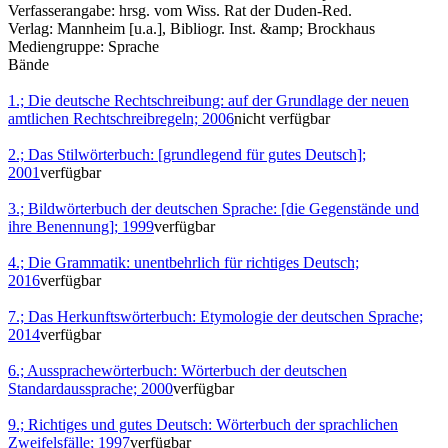
Verfasserangabe:
hrsg. vom Wiss. Rat der Duden-Red.
Verlag:
Mannheim [u.a.], Bibliogr. Inst. &amp; Brockhaus
Mediengruppe:
Sprache
Bände
1.; Die deutsche Rechtschreibung: auf der Grundlage der neuen
amtlichen Rechtschreibregeln; 2006
nicht verfügbar
2.; Das Stilwörterbuch: [grundlegend für gutes Deutsch];
2001
verfügbar
3.; Bildwörterbuch der deutschen Sprache: [die Gegenstände und
ihre Benennung]; 1999
verfügbar
4.; Die Grammatik: unentbehrlich für richtiges Deutsch;
2016
verfügbar
7.; Das Herkunftswörterbuch: Etymologie der deutschen Sprache;
2014
verfügbar
6.; Aussprachewörterbuch: Wörterbuch der deutschen
Standardaussprache; 2000
verfügbar
9.; Richtiges und gutes Deutsch: Wörterbuch der sprachlichen
Zweifelsfälle; 1997
verfügbar