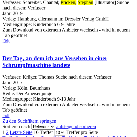
Verfasser:
Schreiber, Chantal
;
Pricken,
Stephan
[Illustrator]
Suche
nach diesem Verfasser
Jahr:
2019
Verlag:
Hamburg, ellermann im Dressler Verlag GmbH
Mediengruppe:
Kinderbuch 6-9 Jahre
Zum Download von externem Anbieter wechseln - wird in neuem
Tab geöffnet
lädt
Der Tag, an dem ich aus Versehen in einer
Schrumpfmaschine landete
Verfasser:
Krüger, Thomas
Suche nach diesem Verfasser
Jahr:
2017
Verlag:
Köln, Baumhaus
Reihe:
Der Ameisenjunge
Mediengruppe:
Kinderbuch 9-13 Jahr
Zum Download von externem Anbieter wechseln - wird in neuem
Tab geöffnet
lädt
Zu den Suchfiltern springen
Sortieren nach
aufsteigend sortieren
1
2
Letzte Seite
16 Treffer
Treffer pro Seite