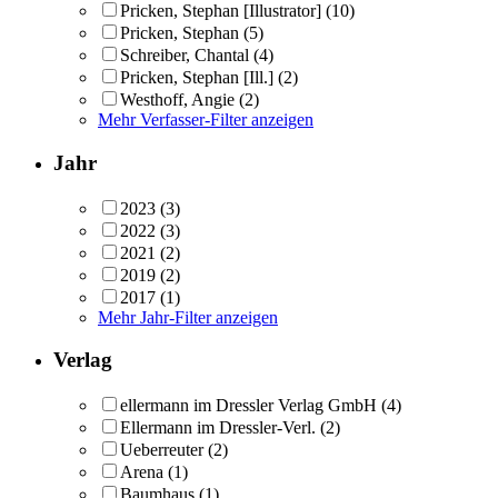
Pricken, Stephan [Illustrator]
(10)
Pricken, Stephan
(5)
Schreiber, Chantal
(4)
Pricken, Stephan [Ill.]
(2)
Westhoff, Angie
(2)
Mehr Verfasser-Filter anzeigen
Jahr
2023
(3)
2022
(3)
2021
(2)
2019
(2)
2017
(1)
Mehr Jahr-Filter anzeigen
Verlag
ellermann im Dressler Verlag GmbH
(4)
Ellermann im Dressler-Verl.
(2)
Ueberreuter
(2)
Arena
(1)
Baumhaus
(1)