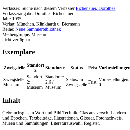
Verfasser:
Suche nach diesem Verfasser
Eichenauer, Dorothea
Verfasserangabe:
Dorothea Eichenauer
Jahr:
1995
Verlag:
München, Klinkhardt u. Biermann
Reihe:
Neue Sammlerbibliothek
Mediengruppe:
Museum
nicht verfügbar
Exemplare
Standort
Zweigstelle
Standorte
Status
Frist
Vorbestellunge
2
Standort
Standorte:
Zweigstelle:
Status:
In
Vorbestellungen:
2:
2.6 /
Frist:
Museum
Zweigstelle
0
Museum
Museum
Inhalt
Gebrauchsglas in Wort und Bild.Technik, Glas aus versch. Ländern
und Epochen. Textbeiträge, Illustrationen, Glossar, Fotonachweis,
Mueen und Sammlungen, Literaturauswahl, Register.