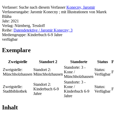
Verfasser:
Suche nach diesem Verfasser
Konecny, Jaromir
Verfasserangabe:
Jaromir Konecny ; mit Illustrationen von Marek
Bláha
Jahr:
2021
Verlag:
Nürnberg, Tessloff
Reihe:
Datendetektive / Jaromir Konecny; 3
Mediengruppe:
Kinderbuch 6-9 Jahre
verfügbar
Exemplare
Zweigstelle
Standort 2
Standorte
Status
F
Standorte:
3 -
Zweigstelle:
Standort 2:
Status:
Kone /
F
Münchholzhausen
Münchholzhausen
Verfügbar
Münchholzhausen
Standorte:
3 -
Standort 2:
Zweigstelle:
Kone /
Status:
Kinderbuch 6-9
F
Stadtbibliothek
Kinderbuch 6-9
Verfügbar
Jahre
Jahre
Inhalt