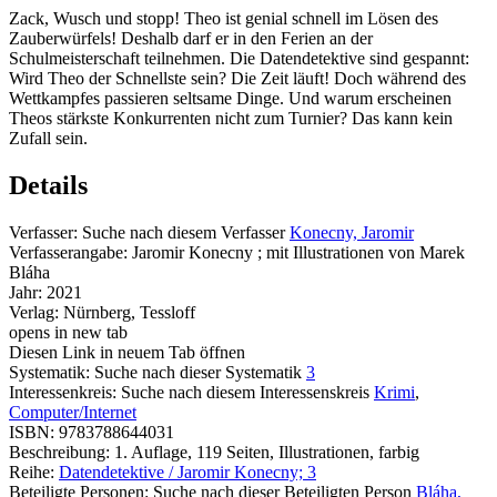
Zack, Wusch und stopp! Theo ist genial schnell im Lösen des
Zauberwürfels! Deshalb darf er in den Ferien an der
Schulmeisterschaft teilnehmen. Die Datendetektive sind gespannt:
Wird Theo der Schnellste sein? Die Zeit läuft! Doch während des
Wettkampfes passieren seltsame Dinge. Und warum erscheinen
Theos stärkste Konkurrenten nicht zum Turnier? Das kann kein
Zufall sein.
Details
Verfasser:
Suche nach diesem Verfasser
Konecny, Jaromir
Verfasserangabe:
Jaromir Konecny ; mit Illustrationen von Marek
Bláha
Jahr:
2021
Verlag:
Nürnberg, Tessloff
opens in new tab
Diesen Link in neuem Tab öffnen
Systematik:
Suche nach dieser Systematik
3
Interessenkreis:
Suche nach diesem Interessenskreis
Krimi
,
Computer/Internet
ISBN:
9783788644031
Beschreibung:
1. Auflage, 119 Seiten, Illustrationen, farbig
Reihe:
Datendetektive / Jaromir Konecny; 3
Beteiligte Personen:
Suche nach dieser Beteiligten Person
Bláha,