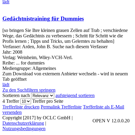
lädt
Gedächtnistraining für Dummies
[so bringen Sie Ihre kleinen grauen Zellen auf Trab ; verschiedene
Wege, das Gedächtnis zu verbessern ; Schritt für Schritt wie die
Profis lernen ; Tipps und Tricks, um Gelerntes zu behalten]
Verfasser:
Arden, John B.
Suche nach diesem Verfasser
Jahr:
2008
Verlag:
Weinheim, Wiley-VCH-Verl.
Reihe:
... for dummies
Mediengruppe:
Allgemeines
Zum Download von externem Anbieter wechseln - wird in neuem
Tab geöffnet
lädt
Zu den Suchfiltern springen
Sortieren nach
aufsteigend sortieren
4 Treffer
Treffer pro Seite
Trefferliste drucken
Permalink Trefferliste
Trefferliste als E-Mail
versenden
Copyright [2017] by OCLC GmbH
|
OPEN V 12.0.0.20
Datenschutzerklärung
|
Nutzungsbedingungen