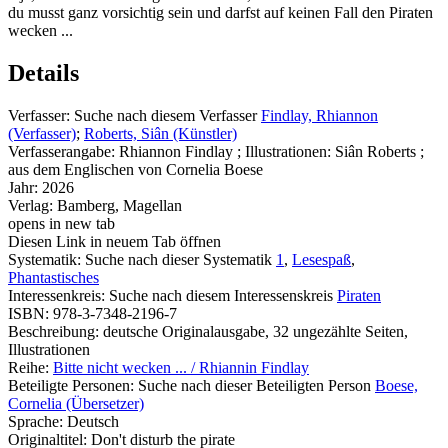
du musst ganz vorsichtig sein und darfst auf keinen Fall den Piraten
wecken ...
Details
Verfasser:
Suche nach diesem Verfasser
Findlay, Rhiannon
(Verfasser)
;
Roberts, Siân (Künstler)
Verfasserangabe:
Rhiannon Findlay ; Illustrationen: Siân Roberts ;
aus dem Englischen von Cornelia Boese
Jahr:
2026
Verlag:
Bamberg, Magellan
opens in new tab
Diesen Link in neuem Tab öffnen
Systematik:
Suche nach dieser Systematik
1
,
Lesespaß
,
Phantastisches
Interessenkreis:
Suche nach diesem Interessenskreis
Piraten
ISBN:
978-3-7348-2196-7
Beschreibung:
deutsche Originalausgabe, 32 ungezählte Seiten,
Illustrationen
Reihe:
Bitte nicht wecken ... / Rhiannin Findlay
Beteiligte Personen:
Suche nach dieser Beteiligten Person
Boese,
Cornelia (Übersetzer)
Sprache:
Deutsch
Originaltitel:
Don't disturb the pirate