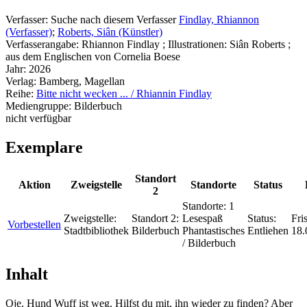
Verfasser:
Suche nach diesem Verfasser
Findlay, Rhiannon
(Verfasser)
;
Roberts, Siân (Künstler)
Verfasserangabe:
Rhiannon Findlay ; Illustrationen: Siân Roberts ;
aus dem Englischen von Cornelia Boese
Jahr:
2026
Verlag:
Bamberg, Magellan
Reihe:
Bitte nicht wecken ... / Rhiannin Findlay
Mediengruppe:
Bilderbuch
nicht verfügbar
Exemplare
Standort
Aktion
Zweigstelle
Standorte
Status
2
Standorte:
1
Zweigstelle:
Standort 2:
Lesespaß
Status:
Fris
Vorbestellen
Stadtbibliothek
Bilderbuch
Phantastisches
Entliehen
18.
/ Bilderbuch
Inhalt
Oje, Hund Wuff ist weg. Hilfst du mit, ihn wieder zu finden? Aber