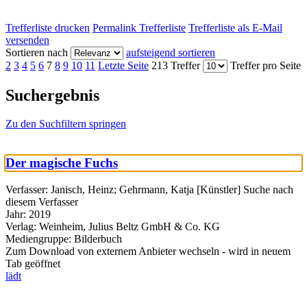
Trefferliste drucken
Permalink Trefferliste
Trefferliste als E-Mail
versenden
Sortieren nach
aufsteigend sortieren
2
3
4
5
6
7
8
9
10
11
Letzte Seite
213 Treffer
Treffer pro Seite
Suchergebnis
Zu den Suchfiltern springen
Der magische Fuchs
Verfasser:
Janisch, Heinz
;
Gehrmann, Katja [Künstler]
Suche nach
diesem Verfasser
Jahr:
2019
Verlag:
Weinheim, Julius Beltz GmbH & Co. KG
Mediengruppe:
Bilderbuch
Zum Download von externem Anbieter wechseln - wird in neuem
Tab geöffnet
lädt