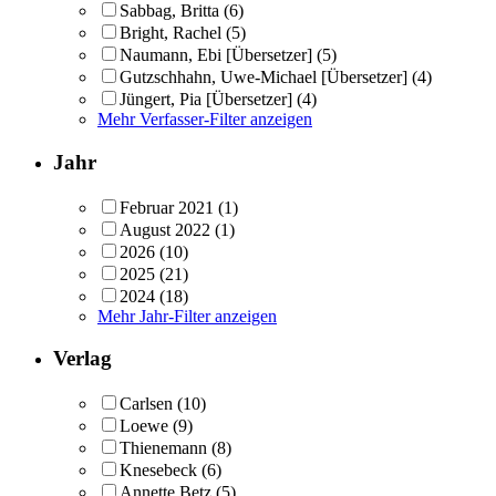
Sabbag, Britta
(6)
Bright, Rachel
(5)
Naumann, Ebi [Übersetzer]
(5)
Gutzschhahn, Uwe-Michael [Übersetzer]
(4)
Jüngert, Pia [Übersetzer]
(4)
Mehr Verfasser-Filter anzeigen
Jahr
Februar 2021
(1)
August 2022
(1)
2026
(10)
2025
(21)
2024
(18)
Mehr Jahr-Filter anzeigen
Verlag
Carlsen
(10)
Loewe
(9)
Thienemann
(8)
Knesebeck
(6)
Annette Betz
(5)