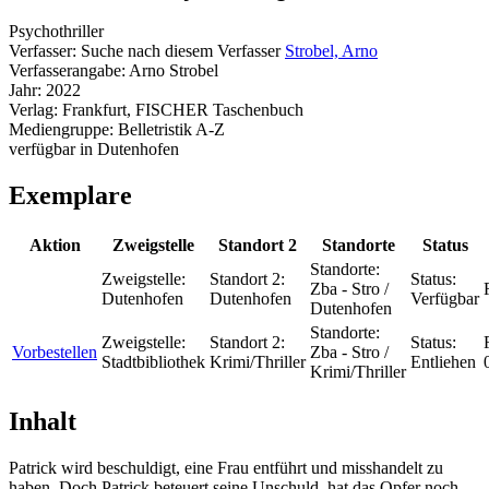
Psychothriller
Verfasser:
Suche nach diesem Verfasser
Strobel, Arno
Verfasserangabe:
Arno Strobel
Jahr:
2022
Verlag:
Frankfurt, FISCHER Taschenbuch
Mediengruppe:
Belletristik A-Z
verfügbar in Dutenhofen
Exemplare
Aktion
Zweigstelle
Standort 2
Standorte
Status
Standorte:
Zweigstelle:
Standort 2:
Status:
Zba - Stro /
Dutenhofen
Dutenhofen
Verfügbar
Dutenhofen
Standorte:
Zweigstelle:
Standort 2:
Status:
Vorbestellen
Zba - Stro /
Stadtbibliothek
Krimi/Thriller
Entliehen
Krimi/Thriller
Inhalt
Patrick wird beschuldigt, eine Frau entführt und misshandelt zu
haben. Doch Patrick beteuert seine Unschuld, hat das Opfer noch