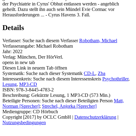
der Psychiatrie in Cyrus' Obhut entlassen werden - angeblich
geheilt. Dazu stellt ihn auch sein Mündel Evie Cormac vor
Herausforderungen ... - Cyrus Havens 3. Fall.
Details
Verfasser:
Suche nach diesem Verfasser
Robotham, Michael
Verfasserangabe:
Michael Robotham
Jahr:
2022
Verlag:
München, Der HörVerl.
opens in new tab
Diesen Link in neuem Tab öffnen
Systematik:
Suche nach dieser Systematik
CD-L
,
Zba
Interessenkreis:
Suche nach diesem Interessenskreis
Psychothriller
,
Lesung
,
MP3-CD
ISBN:
978-3-8445-4783-2
Beschreibung:
Gekürzte Lesung, 1 MP3-CD (573 Min.)
Beteiligte Personen:
Suche nach dieser Beteiligten Person
Matt,
Norman [Sprecher]
;
Strechel, Anjorka [Sprecher]
Mediengruppe:
CD Hörbuch
Copyright [2017] by OCLC GmbH
|
Datenschutzerklärung
|
Nutzungsbedingungen