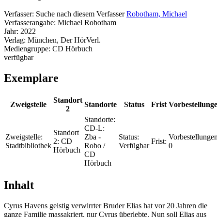
Verfasser:
Suche nach diesem Verfasser
Robotham, Michael
Verfasserangabe:
Michael Robotham
Jahr:
2022
Verlag:
München, Der HörVerl.
Mediengruppe:
CD Hörbuch
verfügbar
Exemplare
Standort
Zweigstelle
Standorte
Status
Frist
Vorbestellung
2
Standorte:
CD-L:
Standort
Zweigstelle:
Zba -
Status:
Vorbestellungen
2:
CD
Frist:
Stadtbibliothek
Robo /
Verfügbar
0
Hörbuch
CD
Hörbuch
Inhalt
Cyrus Havens geistig verwirrter Bruder Elias hat vor 20 Jahren die
ganze Familie massakriert, nur Cyrus überlebte. Nun soll Elias aus