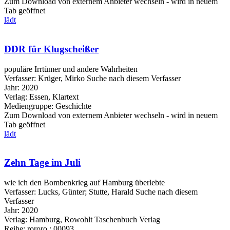
Zum Download von externem Anbieter wechseln - wird in neuem
Tab geöffnet
lädt
DDR für Klugscheißer
populäre Irrtümer und andere Wahrheiten
Verfasser:
Krüger, Mirko
Suche nach diesem Verfasser
Jahr:
2020
Verlag:
Essen, Klartext
Mediengruppe:
Geschichte
Zum Download von externem Anbieter wechseln - wird in neuem
Tab geöffnet
lädt
Zehn Tage im Juli
wie ich den Bombenkrieg auf Hamburg überlebte
Verfasser:
Lucks, Günter
;
Stutte, Harald
Suche nach diesem
Verfasser
Jahr:
2020
Verlag:
Hamburg, Rowohlt Taschenbuch Verlag
Reihe:
rororo ; 00093