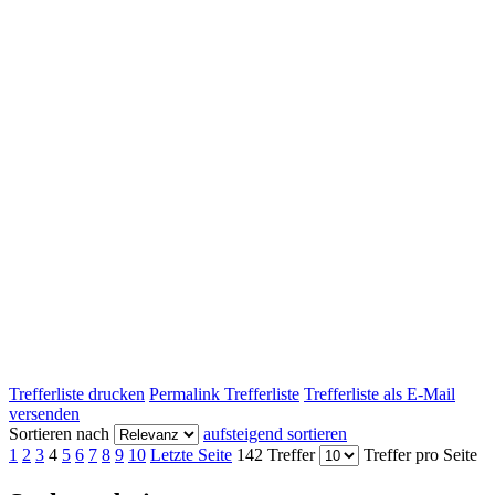
Trefferliste drucken
Permalink Trefferliste
Trefferliste als E-Mail
versenden
Sortieren nach
aufsteigend sortieren
1
2
3
4
5
6
7
8
9
10
Letzte Seite
142 Treffer
Treffer pro Seite