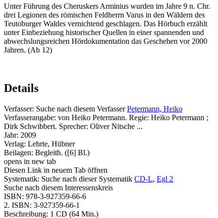
Unter Führung des Cheruskers Arminius wurden im Jahre 9 n. Chr.
drei Legionen des römischen Feldherrn Varus in den Wäldern des
Teutoburger Waldes vernichtend geschlagen. Das Hörbuch erzählt
unter Einbeziehung historischer Quellen in einer spannenden und
abwechslungsreichen Hördokumentation das Geschehen vor 2000
Jahren. (Ab 12)
Details
Verfasser:
Suche nach diesem Verfasser
Petermann, Heiko
Verfasserangabe:
von Heiko Petermann. Regie: Heiko Petermann ;
Dirk Schwibbert. Sprecher: Oliver Nitsche ...
Jahr:
2009
Verlag:
Lehrte, Hübner
Beilagen:
Begleith. ([6] Bl.)
opens in new tab
Diesen Link in neuem Tab öffnen
Systematik:
Suche nach dieser Systematik
CD-L
,
Egl 2
Suche nach diesem Interessenskreis
ISBN:
978-3-927359-66-6
2. ISBN:
3-927359-66-1
Beschreibung:
1 CD (64 Min.)