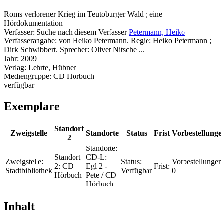
Roms verlorener Krieg im Teutoburger Wald ; eine
Hördokumentation
Verfasser:
Suche nach diesem Verfasser
Petermann, Heiko
Verfasserangabe:
von Heiko Petermann. Regie: Heiko Petermann ;
Dirk Schwibbert. Sprecher: Oliver Nitsche ...
Jahr:
2009
Verlag:
Lehrte, Hübner
Mediengruppe:
CD Hörbuch
verfügbar
Exemplare
Standort
Zweigstelle
Standorte
Status
Frist
Vorbestellung
2
Standorte:
Standort
CD-L:
Zweigstelle:
Status:
Vorbestellungen
2:
CD
Egl 2 -
Frist:
Stadtbibliothek
Verfügbar
0
Hörbuch
Pete / CD
Hörbuch
Inhalt