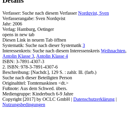
Details
Verfasser:
Suche nach diesem Verfasser
Nordqvist, Sven
Verfasserangabe:
Sven Nordqvist
Jahr:
2006
Verlag:
Hamburg, Oetinger
opens in new tab
Diesen Link in neuem Tab öffnen
Systematik:
Suche nach dieser Systematik
3
Interessenkreis:
Suche nach diesem Interessenskreis
Weihnachten
,
Antolin Klasse 3
,
Antolin Klasse 4
ISBN:
3-7891-4307-3
2. ISBN:
978-3-7891-4307-6
Beschreibung:
[Nachdr.], 129 S. : zahlr. Ill. (farb.)
Suche nach dieser Beteiligten Person
Originaltitel:
Tomtemaskinen <dt.>
Fußnote:
Aus dem Schwed. übers.
Mediengruppe:
Kinderbuch 6-9 Jahre
Copyright [2017] by OCLC GmbH
|
Datenschutzerklärung
|
Nutzungsbedingungen