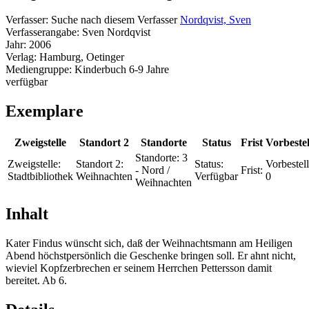
Verfasser:
Suche nach diesem Verfasser
Nordqvist, Sven
Verfasserangabe:
Sven Nordqvist
Jahr:
2006
Verlag:
Hamburg, Oetinger
Mediengruppe:
Kinderbuch 6-9 Jahre
verfügbar
Exemplare
Zweigstelle
Standort 2
Standorte
Status
Frist
Vorbeste
Standorte:
3
Zweigstelle:
Standort 2:
Status:
Vorbestel
- Nord /
Frist:
Stadtbibliothek
Weihnachten
Verfügbar
0
Weihnachten
Inhalt
Kater Findus wünscht sich, daß der Weihnachtsmann am Heiligen
Abend höchstpersönlich die Geschenke bringen soll. Er ahnt nicht,
wieviel Kopfzerbrechen er seinem Herrchen Pettersson damit
bereitet. Ab 6.